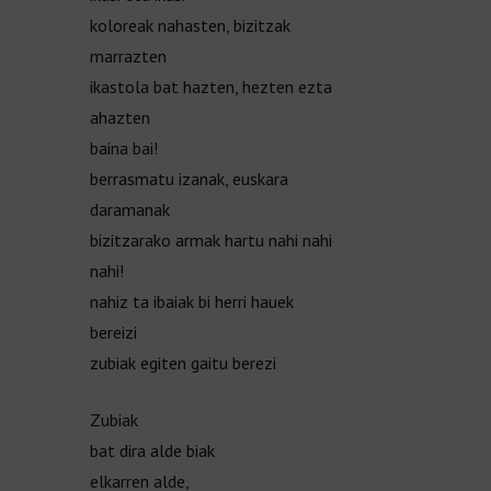
koloreak nahasten, bizitzak
marrazten
ikastola bat hazten, hezten ezta
ahazten
baina bai!
berrasmatu izanak, euskara
daramanak
bizitzarako armak hartu nahi nahi
nahi!
nahiz ta ibaiak bi herri hauek
bereizi
zubiak egiten gaitu berezi
Zubiak
bat dira alde biak
elkarren alde,