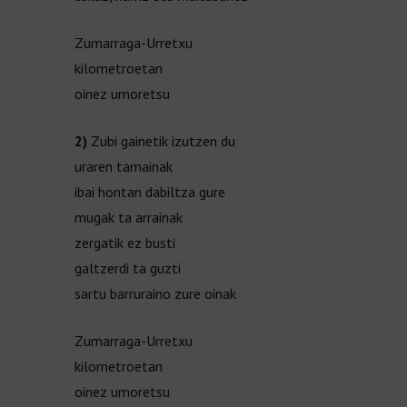
Zumarraga-Urretxu
kilometroetan
oinez umoretsu
2)
Zubi gainetik izutzen du
uraren tamainak
ibai hontan dabiltza gure
mugak ta arrainak
zergatik ez busti
galtzerdi ta guzti
sartu barruraino zure oinak
Zumarraga-Urretxu
kilometroetan
oinez umoretsu