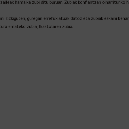
zaileak hamaika zubi ditu buruan. Zubiak konfiantzan oinarrituriko h
ini zizkiguten, guregan errefuxiatuak datoz eta zubiak eskaini behar
otura emateko zubia, Ikastolaren zubia.