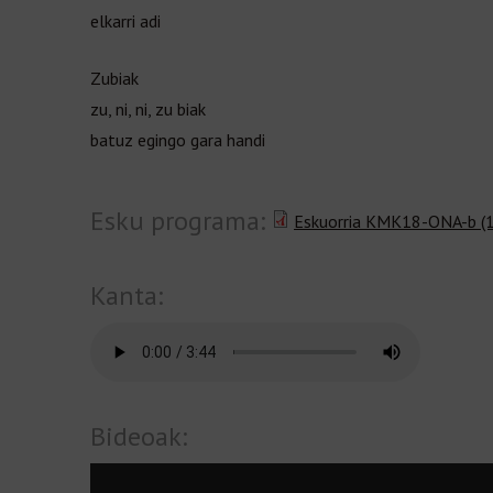
elkarri adi
Zubiak
zu, ni, ni, zu biak
batuz egingo gara handi
Esku programa:
Eskuorria KMK18-ONA-b (1
Kanta:
Bideoak: