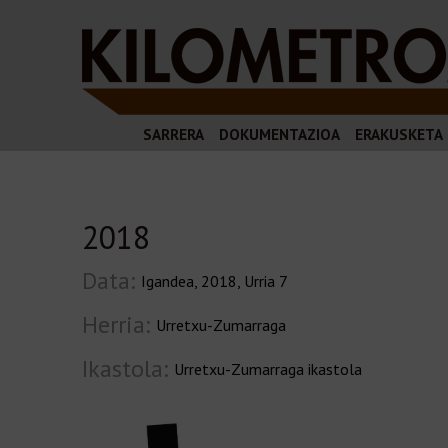
SARRERA
DOKUMENTAZIOA
ERAKUSKETA
2018
Data:
Igandea, 2018, Urria 7
Herria:
Urretxu-Zumarraga
Ikastola:
Urretxu-Zumarraga ikastola