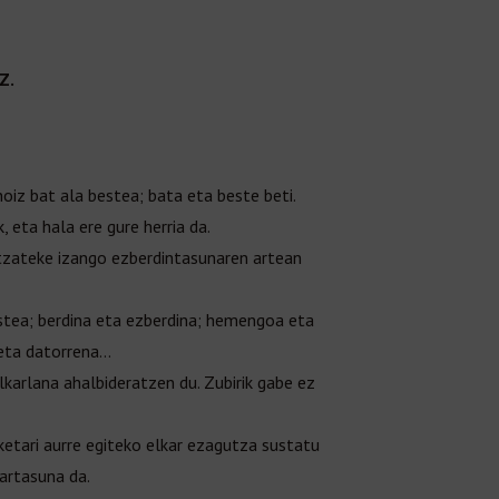
Z.
iz bat ala bestea; bata eta beste beti.
 eta hala ere gure herria da.
itzateke izango ezberdintasunaren artean
estea; berdina eta ezberdina; hemengoa eta
 eta datorrena…
elkarlana ahalbideratzen du. Zubirik gabe ez
rketari aurre egiteko elkar ezagutza sustatu
kartasuna da.