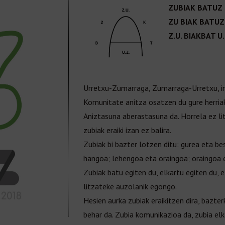
ZUBIAK BATUZ
ZU BIAK BATUZ
Z.U. BIAKBAT U.
Urretxu-Zumarraga, Zumarraga-Urretxu, ino
Komunitate anitza osatzen du gure herriak,
Aniztasuna aberastasuna da. Horrela ez l
zubiak eraiki izan ez balira.
Zubiak bi bazter lotzen ditu: gurea eta b
hangoa; lehengoa eta oraingoa; oraingoa
Zubiak batu egiten du, elkartu egiten du, 
litzateke auzolanik egongo.
Hesien aurka zubiak eraikitzen dira, bazte
behar da. Zubia komunikazioa da, zubia el