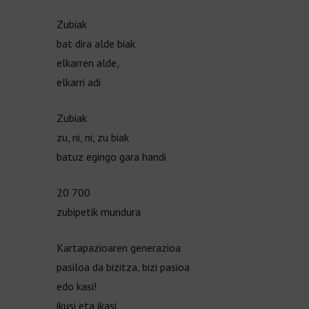
Zubiak
bat dira alde biak
elkarren alde,
elkarri adi
Zubiak
zu, ni, ni, zu biak
batuz egingo gara handi
20 700
zubipetik mundura
Kartapazioaren generazioa
pasiloa da bizitza, bizi pasioa
edo kasi!
ikusi eta ikasi