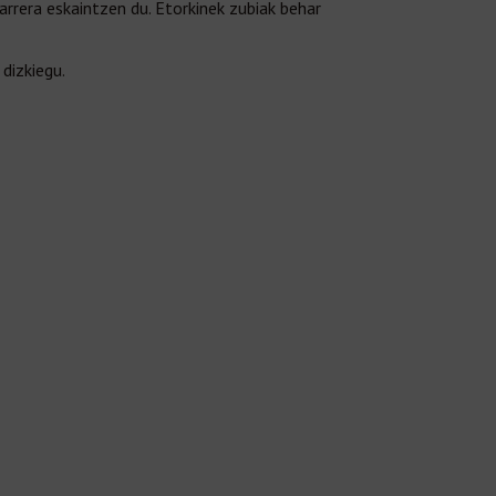
arrera eskaintzen du. Etorkinek zubiak behar
 dizkiegu.