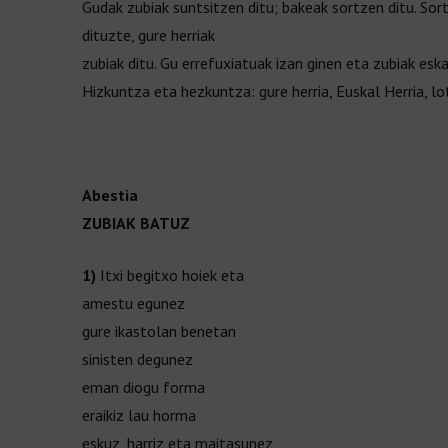
Gudak zubiak suntsitzen ditu; bakeak sortzen ditu. Sort
dituzte, gure herriak
zubiak ditu. Gu errefuxiatuak izan ginen eta zubiak eska
Hizkuntza eta hezkuntza: gure herria, Euskal Herria, l
Abestia
ZUBIAK BATUZ
1)
Itxi begitxo hoiek eta
amestu egunez
gure ikastolan benetan
sinisten degunez
eman diogu forma
eraikiz lau horma
eskuz, harriz eta maitasunez