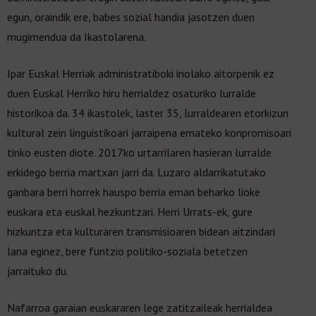
egun, oraindik ere, babes sozial handia jasotzen duen
mugimendua da Ikastolarena.
Ipar Euskal Herriak administratiboki inolako aitorpenik ez
duen Euskal Herriko hiru herrialdez osaturiko lurralde
historikoa da. 34 ikastolek, laster 35, lurraldearen etorkizun
kultural zein linguistikoari jarraipena emateko konpromisoari
tinko eusten diote. 2017ko urtarrilaren hasieran lurralde
erkidego berria martxan jarri da. Luzaro aldarrikatutako
ganbara berri horrek hauspo berria eman beharko lioke
euskara eta euskal hezkuntzari. Herri Urrats-ek, gure
hizkuntza eta kulturaren transmisioaren bidean aitzindari
lana eginez, bere funtzio politiko-soziala betetzen
jarraituko du.
Nafarroa garaian euskararen lege zatitzaileak herrialdea