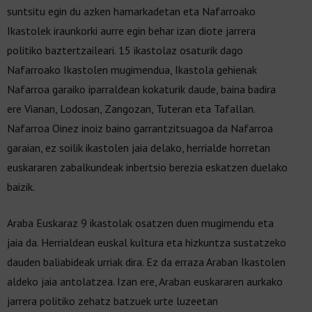
suntsitu egin du azken hamarkadetan eta Nafarroako
Ikastolek iraunkorki aurre egin behar izan diote jarrera
politiko baztertzaileari. 15 ikastolaz osaturik dago
Nafarroako Ikastolen mugimendua, Ikastola gehienak
Nafarroa garaiko iparraldean kokaturik daude, baina badira
ere Vianan, Lodosan, Zangozan, Tuteran eta Tafallan.
Nafarroa Oinez inoiz baino garrantzitsuagoa da Nafarroa
garaian, ez soilik ikastolen jaia delako, herrialde horretan
euskararen zabalkundeak inbertsio berezia eskatzen duelako
baizik.
Araba Euskaraz 9 ikastolak osatzen duen mugimendu eta
jaia da. Herrialdean euskal kultura eta hizkuntza sustatzeko
dauden baliabideak urriak dira. Ez da erraza Araban Ikastolen
aldeko jaia antolatzea. Izan ere, Araban euskararen aurkako
jarrera politiko zehatz batzuek urte luzeetan