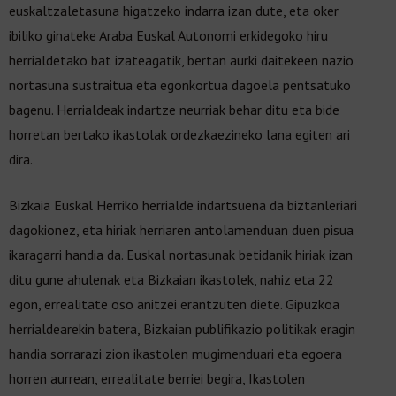
euskaltzaletasuna higatzeko indarra izan dute, eta oker
ibiliko ginateke Araba Euskal Autonomi erkidegoko hiru
herrialdetako bat izateagatik, bertan aurki daitekeen nazio
nortasuna sustraitua eta egonkortua dagoela pentsatuko
bagenu. Herrialdeak indartze neurriak behar ditu eta bide
horretan bertako ikastolak ordezkaezineko lana egiten ari
dira.
Bizkaia Euskal Herriko herrialde indartsuena da biztanleriari
dagokionez, eta hiriak herriaren antolamenduan duen pisua
ikaragarri handia da. Euskal nortasunak betidanik hiriak izan
ditu gune ahulenak eta Bizkaian ikastolek, nahiz eta 22
egon, errealitate oso anitzei erantzuten diete. Gipuzkoa
herrialdearekin batera, Bizkaian publifikazio politikak eragin
handia sorrarazi zion ikastolen mugimenduari eta egoera
horren aurrean, errealitate berriei begira, Ikastolen