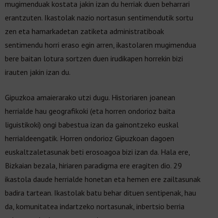
mugimenduak kostata jakin izan du herriak duen beharrari
erantzuten. Ikastolak nazio nortasun sentimendutik sortu
zen eta hamarkadetan zatiketa administratiboak
sentimendu horri eraso egin arren, ikastolaren mugimendua
bere baitan lotura sortzen duen irudikapen horrekin bizi
irauten jakin izan du.
Gipuzkoa amaierarako utzi dugu. Historiaren joanean
herrialde hau geografikoki (eta horren ondorioz baita
liguistikoki) ongi babestua izan da gainontzeko euskal
herrialdeengatik. Horren ondorioz Gipuzkoan dagoen
euskaltzaletasunak beti erosoagoa bizi izan da. Hala ere,
Bizkaian bezala, hiriaren paradigma ere eragiten dio. 29
ikastola daude herrialde honetan eta hemen ere zailtasunak
badira tartean. Ikastolak batu behar dituen sentipenak, hau
da, komunitatea indartzeko nortasunak, inbertsio berria