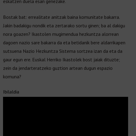
eskatzen duela esan genezake.
Bostak bat: errealitate anitzak baina komunitate bakarra.
Jakin badakigu nondik eta zertarako sortu ginen; ba al dakigu
nora goazen? Ikastolen mugimendua hezkuntza alorrean
dagoen nazio sare bakarra da eta betidanik bere aldarrikapen
sutsuena Nazio Hezkuntza Sistema sortzea izan da eta da
gaur egun ere. Euskal Herriko Ikastolek bost jaiak dituzte;
zein da jendarteratzeko guztion artean dugun espazio
komuna?
Ibilaldia