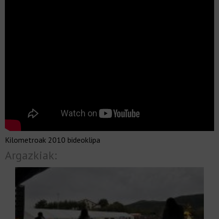
Kilometroak 2010 bideoklipa
Argazkiak: