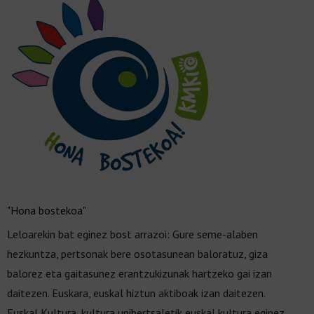
"Hona bostekoa"
Leloarekin bat eginez bost arrazoi: Gure seme-alaben
hezkuntza, pertsonak bere osotasunean baloratuz, giza
balorez eta gaitasunez erantzukizunak hartzeko gai izan
daitezen. Euskara, euskal hiztun aktiboak izan daitezen.
Euskal Kultura, kultura unibertsaletik euskal kultura eginez.