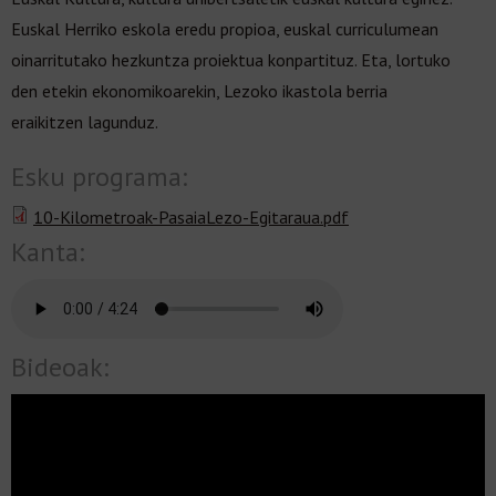
Euskal Herriko eskola eredu propioa, euskal curriculumean
oinarritutako hezkuntza proiektua konpartituz. Eta, lortuko
den etekin ekonomikoarekin, Lezoko ikastola berria
eraikitzen lagunduz.
Esku programa:
10-Kilometroak-PasaiaLezo-Egitaraua.pdf
Kanta:
Bideoak: