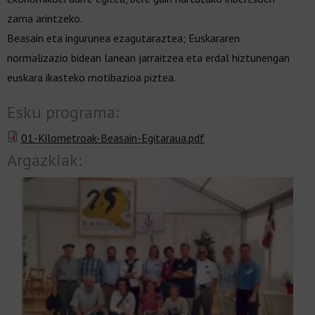
zama arintzeko.
Beasain eta ingurunea ezagutaraztea; Euskararen
normalizazio bidean lanean jarraitzea eta erdal hiztunengan
euskara ikasteko motibazioa piztea.
Esku programa:
01-Kilometroak-Beasain-Egitaraua.pdf
Argazkiak: