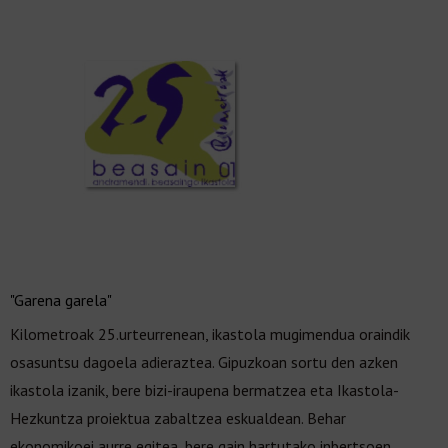
"Garena garela"
Kilometroak 25.urteurrenean, ikastola mugimendua oraindik
osasuntsu dagoela adieraztea. Gipuzkoan sortu den azken
ikastola izanik, bere bizi-iraupena bermatzea eta Ikastola-
Hezkuntza proiektua zabaltzea eskualdean. Behar
ekonomikoei aurre egitea, bere gain hartutako inbertsoen