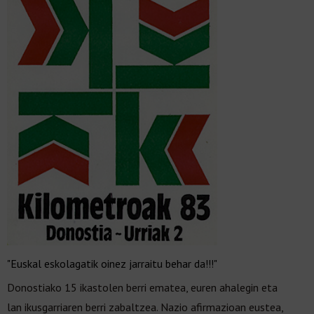
"Euskal eskolagatik oinez jarraitu behar da!!!"
Donostiako 15 ikastolen berri ematea, euren ahalegin eta
lan ikusgarriaren berri zabaltzea. Nazio afirmazioan eustea,