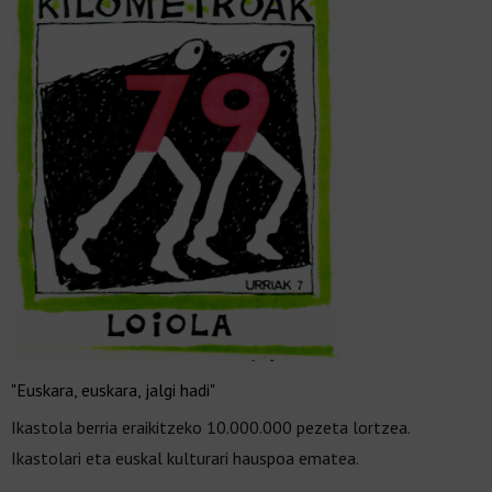
"Euskara, euskara, jalgi hadi"
Ikastola berria eraikitzeko 10.000.000 pezeta lortzea.
Ikastolari eta euskal kulturari hauspoa ematea.