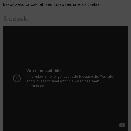
bakoitzeko xoxak biltzen Lizeo berria eraikitzeko.
Bideoak: